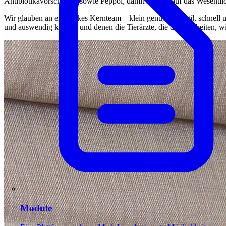
Antibiotikavorschriften sowie Peppol, damit sie sich auf das Wesentl
Wir glauben an ein starkes Kernteam – klein genug, um agil, schnell 
und auswendig kennen und denen die Tierärzte, die damit arbeiten, w
Module