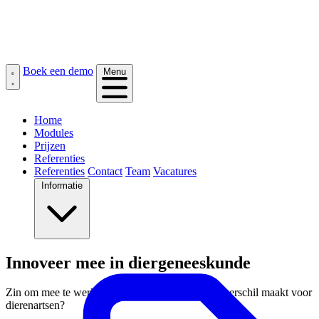
Boek een demo
Menu
Home
Modules
Prijzen
Referenties
Referenties
Contact
Team
Vacatures
Informatie
Innoveer mee in diergeneeskunde
Zin om mee te werken aan software die écht het verschil maakt voor
dierenartsen?