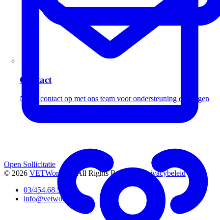
Contact
Neem contact op met ons team voor ondersteuning en vragen
Open Sollicitatie
© 2026
VETWorks™
. All Rights Reserved.
Privacybeleid
03/454.68.53
info@vetworks.be