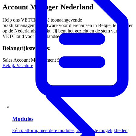
Account Manager Nederland
Help ons VETCloud, dé toonaangevende
praktijkmanagementsoftware voor dierenartsen in België, te lanceren
op de Nederlandse markt. Jij bent het gezicht en de stem van
VETCloud voor Nederlandse dierenartspraktijken.
Belangrijkste skills:
Sales
Account Management
SaaS
Diergeneeskunde
Bekijk Vacature
Modules
Eén platform, meerdere modules, onbeperkte mogelijkheden